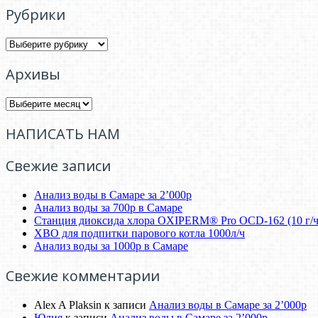
Рубрики
Рубрики
Архивы
Архивы
НАПИСАТЬ НАМ
Свежие записи
Анализ воды в Самаре за 2’000р
Анализ воды за 700р в Самаре
Станция диоксида хлора OXIPERM® Pro OCD-162 (10 г/ч 
ХВО для подпитки парового котла 1000л/ч
Анализ воды за 1000р в Самаре
Свежие комментарии
Alex A Plaksin
к записи
Анализ воды в Самаре за 2’000р
Юлия
к записи
Анализ воды в Самаре за 2’000р