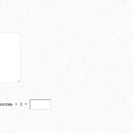
восемь
+
1
=