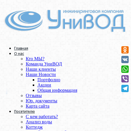
Главная
О нас
Odno
Кто МЫ?
Команда УниВОД
VK
Наши клиенты
Наши Новости
Wha
Портфолио
Акции
Vibe
Общая информация
Отзывы
Tele
Юр. документы
Карта сайта
Посетителю
С кем работать?
Анализ воды
Коттедж