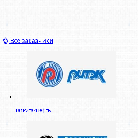
Все заказчики
ТатРитэкНефть