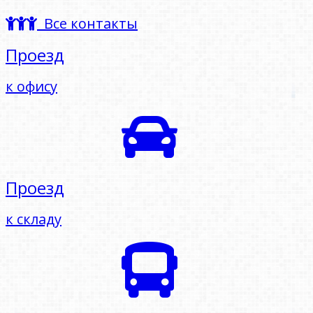
Все контакты
Проезд
к офису
Проезд
к складу