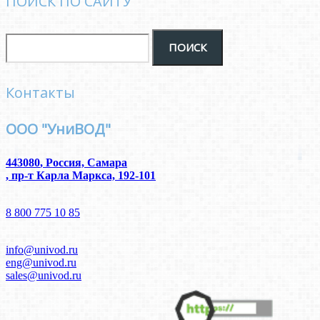
ПОИСК ПО САЙТУ
Контакты
ООО "УниВОД"
443080
,
Россия, Самара
,
пр-т Карла Маркса, 192-101
8 800 775 10 85
info@univod.ru
eng@univod.ru
sales@univod.ru