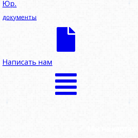
Юр.
документы
Написать нам
Мы на картах