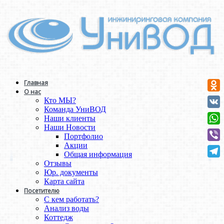
Главная
О нас
Odno
Кто МЫ?
Команда УниВОД
VK
Наши клиенты
Наши Новости
Wha
Портфолио
Акции
Vibe
Общая информация
Отзывы
Tele
Юр. документы
Карта сайта
Посетителю
С кем работать?
Анализ воды
Коттедж