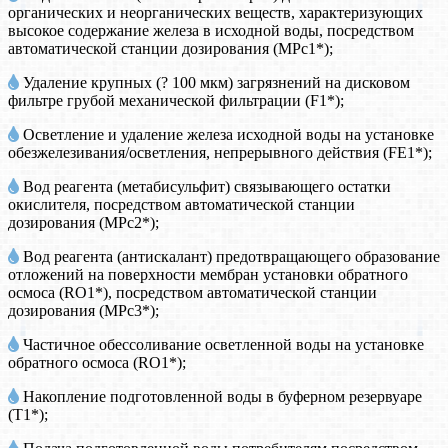
органических и неорганических веществ, характеризующих
высокое содержание железа в исходной воды, посредством
автоматической станции дозирования (MPc1*);
Удаление крупных (? 100 мкм) загрязнений на дисковом
фильтре грубой механической фильтрации (F1*);
Осветление и удаление железа исходной воды на установке
обезжелезивания/осветления, непрерывного действия (FE1*);
Вод реагента (метабисульфит) связывающего остатки
окислителя, посредством автоматической станции
дозирования (MPc2*);
Вод реагента (антискалант) предотвращающего образование
отложений на поверхности мембран установки обратного
осмоса (RO1*), посредством автоматической станции
дозирования (MPc3*);
Частичное обессоливание осветленной воды на установке
обратного осмоса (RO1*);
Накопление подготовленной воды в буферном резервуаре
(T1*);