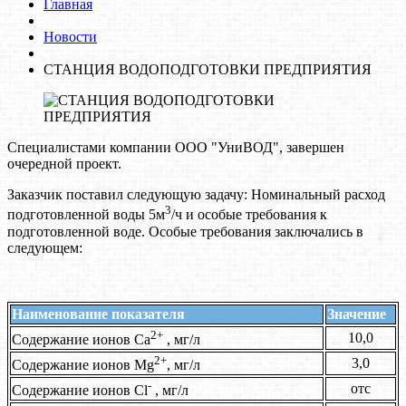
Главная
Новости
СТАНЦИЯ ВОДОПОДГОТОВКИ ПРЕДПРИЯТИЯ
Специалистами компании ООО "УниВОД", завершен
очередной проект.
Заказчик поставил следующую задачу: Номинальный расход
3
подготовленной воды 5м
/ч и особые требования к
подготовленной воде. Особые требования заключались в
следующем:
Наименование показателя
Значение
2+
10,0
Содержание ионов Ca
, мг/л
2+
3,0
Содержание ионов Mg
, мг/л
-
отс
Содержание ионов Cl
, мг/л