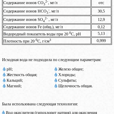
2-
отс
Содержание ионов CO
, мг/л
3
-
30,5
Содержание ионов HCO
, мг/л
3
2-
12,9
Содержание ионов SO
, мг/л
4
Содержание ионов Fe (общ.), мг/л
0,12
0
5,13
Водородный показатель воды при 20
С, рН
0
3
0,999
Плотность при 20
С, г/см
Исходная вода не подходила по следующим параметрам:
pH;
Железо общее;
Жесткость общая;
Хлориды;
Кальций;
Сульфаты;
Магний;
Щелочность общая.
Была использована следующая технология:
Вод окислителя (гипохлорит натрия) для окисления