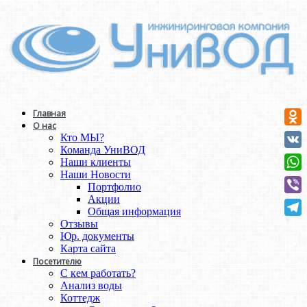
Главная
О нас
Odno
Кто МЫ?
Команда УниВОД
VK
Наши клиенты
Наши Новости
Wha
Портфолио
Акции
Vibe
Общая информация
Отзывы
Tele
Юр. документы
Карта сайта
Посетителю
С кем работать?
Анализ воды
Коттедж