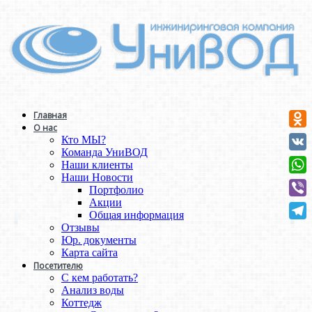
Главная
О нас
Odno
Кто МЫ?
Команда УниВОД
VK
Наши клиенты
Наши Новости
Wha
Портфолио
Акции
Vibe
Общая информация
Отзывы
Tele
Юр. документы
Карта сайта
Посетителю
С кем работать?
Анализ воды
Коттедж