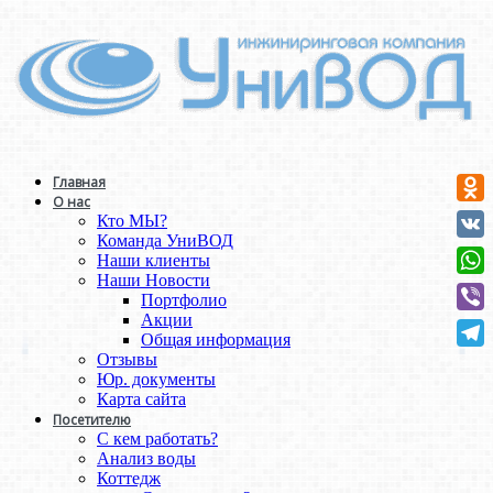
Главная
О нас
Odno
Кто МЫ?
Команда УниВОД
VK
Наши клиенты
Наши Новости
Wha
Портфолио
Акции
Vibe
Общая информация
Отзывы
Tele
Юр. документы
Карта сайта
Посетителю
С кем работать?
Анализ воды
Коттедж