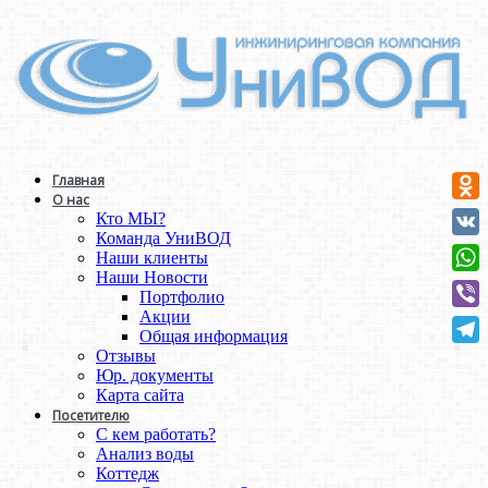
Главная
О нас
Odno
Кто МЫ?
Команда УниВОД
VK
Наши клиенты
Наши Новости
Wha
Портфолио
Акции
Vibe
Общая информация
Отзывы
Tele
Юр. документы
Карта сайта
Посетителю
С кем работать?
Анализ воды
Коттедж